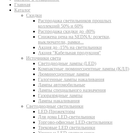
Главная
Каталог
Скидки
Распродажа светильников прошлых
коллекций 50% и 60%
Распродажа скидки до -80%
Cнижена цена на SEDNA: розетки,
выключатели, рамки...
Акция до -15% на светильники
Акция "Кабельная продукция"
Источники света
Светодиодные лампы (LED)
Компактные люминесцентные лампы (КЛЛ)
Люминесцентные лампы
Галогенные лампы накаливания
Лампы автомобильные
Лампы специального назначения
Газоразрядные лампы
Лампы накаливания
Светодиодные светильники
LED-Прожекторы
Для дома LED-светильники
Торгово-офисные LED-светильники
Трековые LED светильники
Уличные LED-светильники