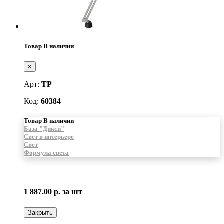
Товар В наличии
×
Арт:
ТР
Код:
60384
Товар В наличии
База "Дикси"
Свет в интерьере
Свет
Формула света
1 887.00 р.
за шт
Закрыть