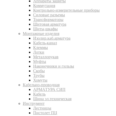
Аппараты защиты
Коммутация
Контрольно-измерительные приборы
Силовые разъемы
Трансформаторы
Щитовая арматура
Щиты,шкафы
Монтажные изделия
Изолир.каб.арматура
Кабель-канал
Клеммы
Лотки
Металлорукав
Муфты
Наконечники и гильзы
Скобы
Трубы
Хомуты
Кабельно-проводная
АРМАТУРА СИП
Кабель
Шина эл.техническая
Инструмент
Лестницы
Пистолет ПЦ