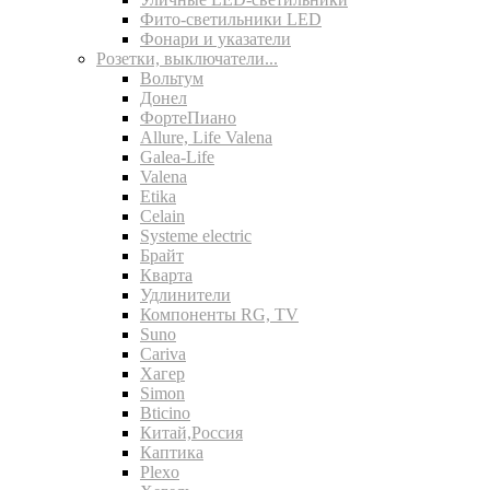
Фито-светильники LED
Фонари и указатели
Розетки, выключатели...
Вольтум
Донел
ФортеПиано
Allure, Life Valena
Galea-Life
Valena
Etika
Celain
Systeme electric
Брайт
Кварта
Удлинители
Компоненты RG, TV
Suno
Cariva
Хагер
Simon
Bticino
Китай,Россия
Каптика
Plexo