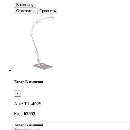
В корзину
Отложить
Сравнить
Товар В наличии
×
Арт:
TL-402S
Код:
67553
Товар В наличии
Формула света