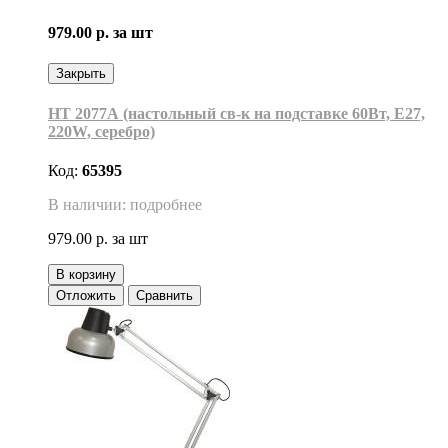
979.00 р.
за шт
Закрыть
НТ 2077А (настольный св-к на подставке 60Вт, Е27,
220W, серебро)
Код:
65395
В наличии: подробнее
979.00 р.
за шт
В корзину
Отложить
Сравнить