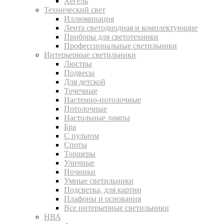
Хегель
Технический свет
Иллюминация
Лента светодиодная и комплектующие
Приборы для светотехники
Профессиональные светильники
Интерьерные светильники
Люстры
Подвесы
Для детской
Точечные
Настенно-потолочные
Потолочные
Настольные лампы
Бра
С пультом
Споты
Торшеры
Уличные
Ночники
Умные светильники
Подсветка, для картин
Плафоны и основания
Все интерьерные светильники
НВА