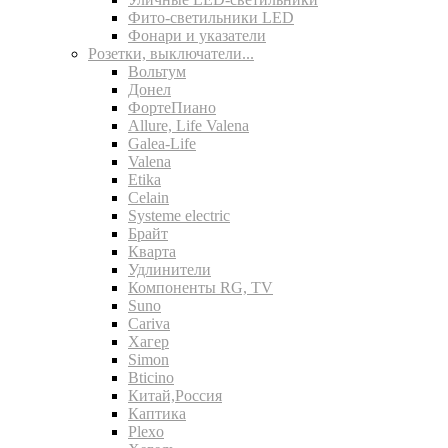
Фито-светильники LED
Фонари и указатели
Розетки, выключатели...
Вольтум
Донел
ФортеПиано
Allure, Life Valena
Galea-Life
Valena
Etika
Celain
Systeme electric
Брайт
Кварта
Удлинители
Компоненты RG, TV
Suno
Cariva
Хагер
Simon
Bticino
Китай,Россия
Каптика
Plexo