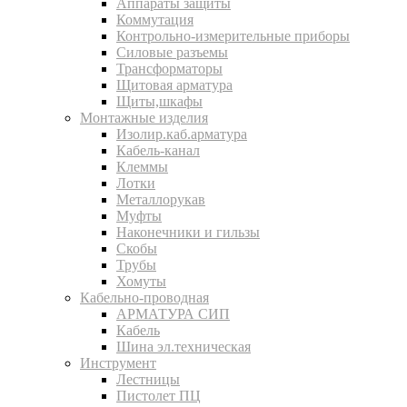
Аппараты защиты
Коммутация
Контрольно-измерительные приборы
Силовые разъемы
Трансформаторы
Щитовая арматура
Щиты,шкафы
Монтажные изделия
Изолир.каб.арматура
Кабель-канал
Клеммы
Лотки
Металлорукав
Муфты
Наконечники и гильзы
Скобы
Трубы
Хомуты
Кабельно-проводная
АРМАТУРА СИП
Кабель
Шина эл.техническая
Инструмент
Лестницы
Пистолет ПЦ