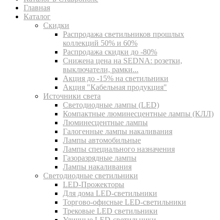
Главная
Каталог
Скидки
Распродажа светильников прошлых
коллекций 50% и 60%
Распродажа скидки до -80%
Cнижена цена на SEDNA: розетки,
выключатели, рамки...
Акция до -15% на светильники
Акция "Кабельная продукция"
Источники света
Светодиодные лампы (LED)
Компактные люминесцентные лампы (КЛЛ)
Люминесцентные лампы
Галогенные лампы накаливания
Лампы автомобильные
Лампы специального назначения
Газоразрядные лампы
Лампы накаливания
Светодиодные светильники
LED-Прожекторы
Для дома LED-светильники
Торгово-офисные LED-светильники
Трековые LED светильники
Уличные LED-светильники