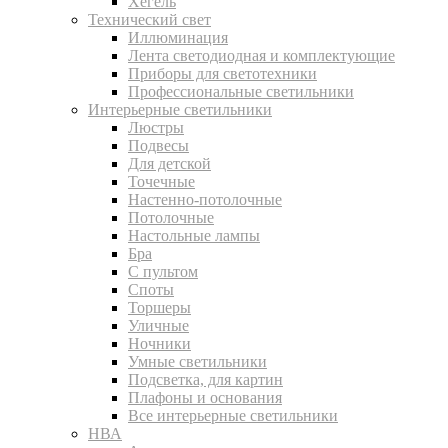
Хегель
Технический свет
Иллюминация
Лента светодиодная и комплектующие
Приборы для светотехники
Профессиональные светильники
Интерьерные светильники
Люстры
Подвесы
Для детской
Точечные
Настенно-потолочные
Потолочные
Настольные лампы
Бра
С пультом
Споты
Торшеры
Уличные
Ночники
Умные светильники
Подсветка, для картин
Плафоны и основания
Все интерьерные светильники
НВА