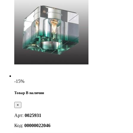
-15%
Товар В наличии
×
Арт:
0025931
Код:
00000022046