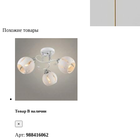
Похожие товары
Товар В наличии
×
Арт:
988416062