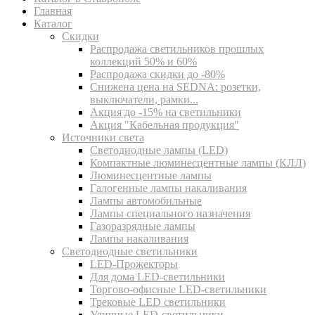
Главная
Каталог
Скидки
Распродажа светильников прошлых
коллекций 50% и 60%
Распродажа скидки до -80%
Cнижена цена на SEDNA: розетки,
выключатели, рамки...
Акция до -15% на светильники
Акция "Кабельная продукция"
Источники света
Светодиодные лампы (LED)
Компактные люминесцентные лампы (КЛЛ)
Люминесцентные лампы
Галогенные лампы накаливания
Лампы автомобильные
Лампы специального назначения
Газоразрядные лампы
Лампы накаливания
Светодиодные светильники
LED-Прожекторы
Для дома LED-светильники
Торгово-офисные LED-светильники
Трековые LED светильники
Уличные LED-светильники