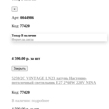
×
Арт:
0044986
Код:
77420
Товар В наличии
Формула света
4 590.00 р.
за шт
Закрыть
5259/2C VINTAGE LN23 латунь Настенно-
потолочный светильник Е27 2*60W 220V NINA
Код:
77420
В наличии: подробнее
4 590.00 р.
за шт