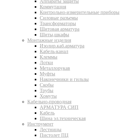
Аппараты защиты
Коммутация
Контрольно-измерительные приборы
Силовые разъемы
Трансформаторы
Щитовая арматура
Щиты,шкафы
Монтажные изделия
Изолир.каб.арматура
Кабель-канал
Клеммы
Лотки
Металлорукав
Муфты
Наконечники и гильзы
Скобы
Трубы
Хомуты
Кабельно-проводная
АРМАТУРА СИП
Кабель
Шина эл.техническая
Инструмент
Лестницы
Пистолет ПЦ