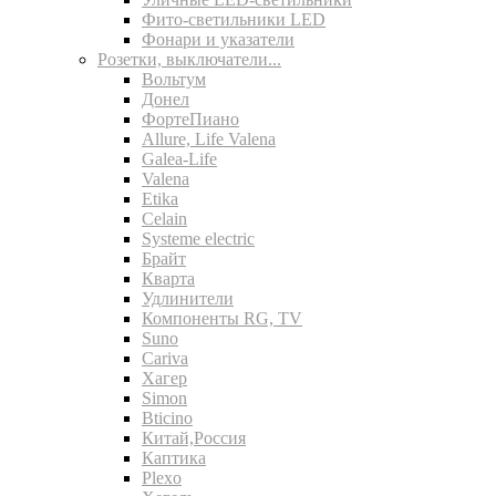
Фито-светильники LED
Фонари и указатели
Розетки, выключатели...
Вольтум
Донел
ФортеПиано
Allure, Life Valena
Galea-Life
Valena
Etika
Celain
Systeme electric
Брайт
Кварта
Удлинители
Компоненты RG, TV
Suno
Cariva
Хагер
Simon
Bticino
Китай,Россия
Каптика
Plexo