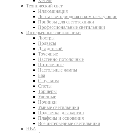
Хегель
Технический свет
Иллюминация
Лента светодиодная и комплектующие
Приборы для светотехники
Профессиональные светильники
Интерьерные светильники
Люстры
Подвесы
Для детской
Точечные
Настенно-потолочные
Потолочные
Настольные лампы
Бра
С пультом
Споты
Торшеры
Уличные
Ночники
Умные светильники
Подсветка, для картин
Плафоны и основания
Все интерьерные светильники
НВА