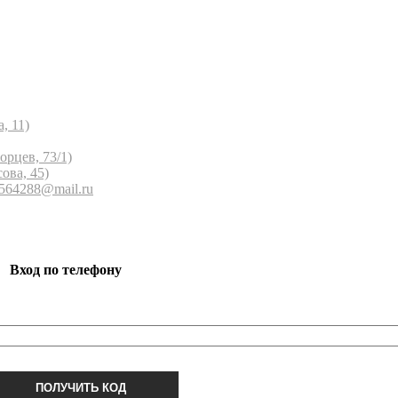
, 11)
орцев, 73/1)
ова, 45)
 564288@mail.ru
Вход по телефону
ПОЛУЧИТЬ КОД