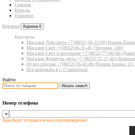
Главная
Бренды
Новинки
Корзина
Корзина
0
Контакты
Магазин Дом света +7 (8652) 56-32-69
(Назара Енина
Магазин Свет +7(8652)36-35-45
(Трунова, 100)
Магазин Свет в интерьере +7 (8652) 77-00-50
(Доват
Магазин Формула света +7 (8652) 37-27-46
(Ломонос
Отдел продаж +7(8652) 56-42-88
(Назара Енина, 11)
Все контакты в г. Ставрополе
Найти
Искать
search
Номер телефона
Вам будет отправлен код подтверждения