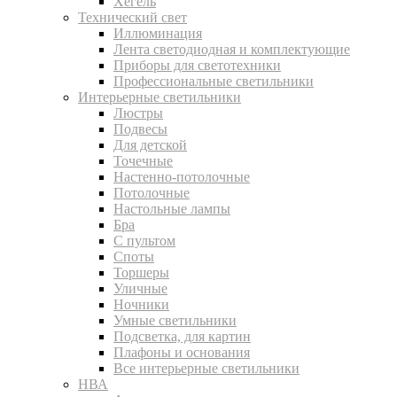
Хегель
Технический свет
Иллюминация
Лента светодиодная и комплектующие
Приборы для светотехники
Профессиональные светильники
Интерьерные светильники
Люстры
Подвесы
Для детской
Точечные
Настенно-потолочные
Потолочные
Настольные лампы
Бра
С пультом
Споты
Торшеры
Уличные
Ночники
Умные светильники
Подсветка, для картин
Плафоны и основания
Все интерьерные светильники
НВА