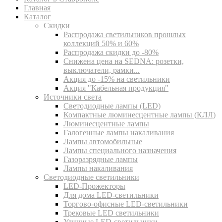
Главная
Каталог
Скидки
Распродажа светильников прошлых
коллекций 50% и 60%
Распродажа скидки до -80%
Cнижена цена на SEDNA: розетки,
выключатели, рамки...
Акция до -15% на светильники
Акция "Кабельная продукция"
Источники света
Светодиодные лампы (LED)
Компактные люминесцентные лампы (КЛЛ)
Люминесцентные лампы
Галогенные лампы накаливания
Лампы автомобильные
Лампы специального назначения
Газоразрядные лампы
Лампы накаливания
Светодиодные светильники
LED-Прожекторы
Для дома LED-светильники
Торгово-офисные LED-светильники
Трековые LED светильники
Уличные LED-светильники