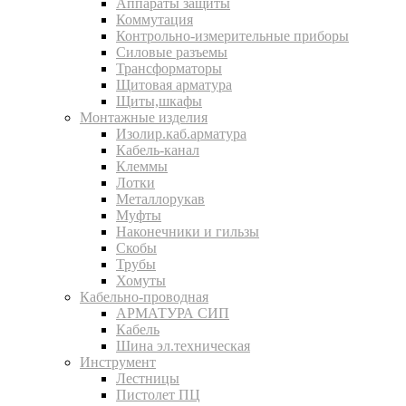
Аппараты защиты
Коммутация
Контрольно-измерительные приборы
Силовые разъемы
Трансформаторы
Щитовая арматура
Щиты,шкафы
Монтажные изделия
Изолир.каб.арматура
Кабель-канал
Клеммы
Лотки
Металлорукав
Муфты
Наконечники и гильзы
Скобы
Трубы
Хомуты
Кабельно-проводная
АРМАТУРА СИП
Кабель
Шина эл.техническая
Инструмент
Лестницы
Пистолет ПЦ