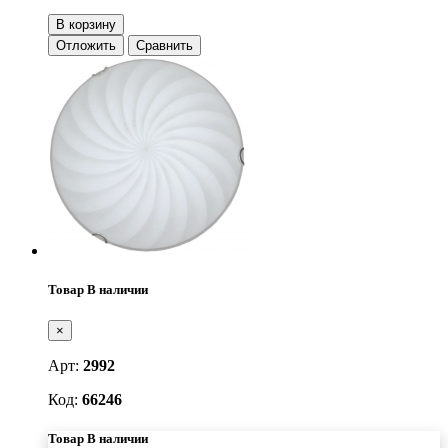
В корзину
Отложить
Сравнить
Товар В наличии
×
Арт:
2992
Код:
66246
Товар В наличии