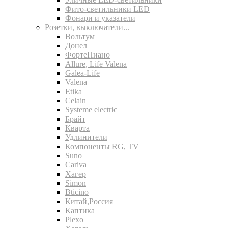
Фито-светильники LED
Фонари и указатели
Розетки, выключатели...
Вольтум
Донел
ФортеПиано
Allure, Life Valena
Galea-Life
Valena
Etika
Celain
Systeme electric
Брайт
Кварта
Удлинители
Компоненты RG, TV
Suno
Cariva
Хагер
Simon
Bticino
Китай,Россия
Каптика
Plexo