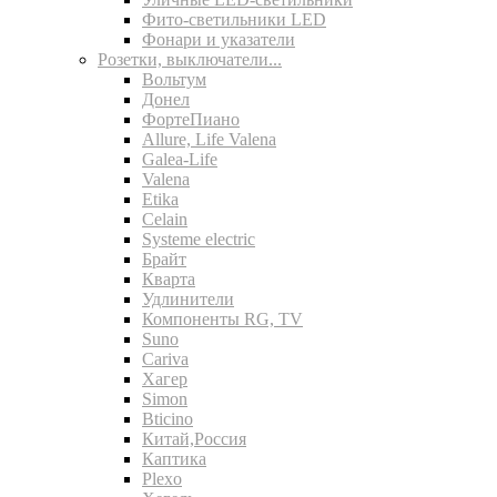
Фито-светильники LED
Фонари и указатели
Розетки, выключатели...
Вольтум
Донел
ФортеПиано
Allure, Life Valena
Galea-Life
Valena
Etika
Celain
Systeme electric
Брайт
Кварта
Удлинители
Компоненты RG, TV
Suno
Cariva
Хагер
Simon
Bticino
Китай,Россия
Каптика
Plexo