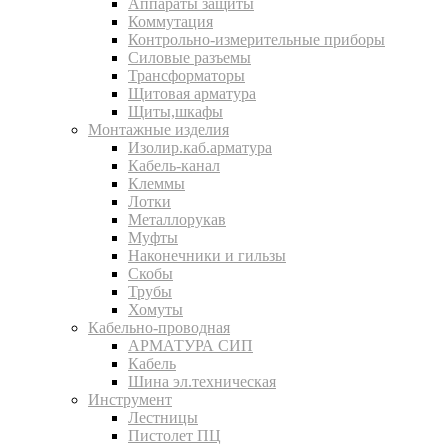
Аппараты защиты
Коммутация
Контрольно-измерительные приборы
Силовые разъемы
Трансформаторы
Щитовая арматура
Щиты,шкафы
Монтажные изделия
Изолир.каб.арматура
Кабель-канал
Клеммы
Лотки
Металлорукав
Муфты
Наконечники и гильзы
Скобы
Трубы
Хомуты
Кабельно-проводная
АРМАТУРА СИП
Кабель
Шина эл.техническая
Инструмент
Лестницы
Пистолет ПЦ