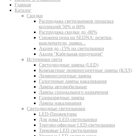
Главная
Каталог
Скидки
Распродажа светильников прошлых
коллекций 50% и 60%
Распродажа скидки до -80%
Cнижена цена на SEDNA: розетки,
выключатели, рамки...
Акция до -15% на светильники
Акция "Кабельная продукция"
Источники света
Светодиодные лампы (LED)
Компактные люминесцентные лампы (КЛЛ)
Люминесцентные лампы
Галогенные лампы накаливания
Лампы автомобильные
Лампы специального назначения
Газоразрядные лампы
Лампы накаливания
Светодиодные светильники
LED-Прожекторы
Для дома LED-светильники
Торгово-офисные LED-светильники
Трековые LED светильники
Уличные LED-светильники