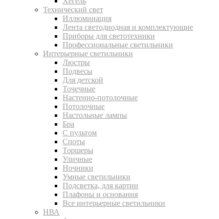
Хегель
Технический свет
Иллюминация
Лента светодиодная и комплектующие
Приборы для светотехники
Профессиональные светильники
Интерьерные светильники
Люстры
Подвесы
Для детской
Точечные
Настенно-потолочные
Потолочные
Настольные лампы
Бра
С пультом
Споты
Торшеры
Уличные
Ночники
Умные светильники
Подсветка, для картин
Плафоны и основания
Все интерьерные светильники
НВА