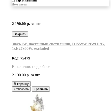
Товар В наличии
Дом света
2 190.00 р.
за шт
Закрыть
3049-1W, настенный светильник, D155xW195xH195,
1xE27x60W, excluded
Код:
75479
В наличии: подробнее
2 190.00 р.
за шт
В корзину
Отложить
Сравнить