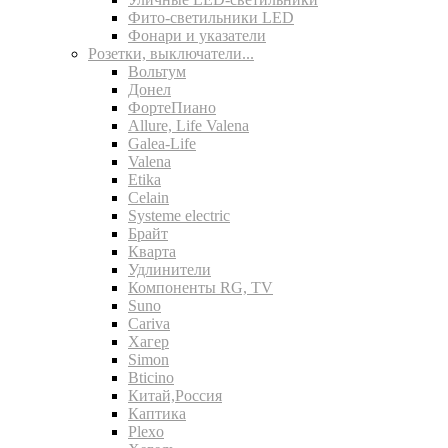
Фито-светильники LED
Фонари и указатели
Розетки, выключатели...
Вольтум
Донел
ФортеПиано
Allure, Life Valena
Galea-Life
Valena
Etika
Celain
Systeme electric
Брайт
Кварта
Удлинители
Компоненты RG, TV
Suno
Cariva
Хагер
Simon
Bticino
Китай,Россия
Каптика
Plexo