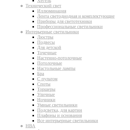
Хегель
Технический свет
Иллюминация
Лента светодиодная и комплектующие
Приборы для светотехники
Профессиональные светильники
Интерьерные светильники
Люстры
Подвесы
Для детской
Точечные
Настенно-потолочные
Потолочные
Настольные лампы
Бра
С пультом
Споты
Торшеры
Уличные
Ночники
Умные светильники
Подсветка, для картин
Плафоны и основания
Все интерьерные светильники
НВА