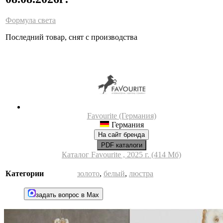
Формула света
Последний товар, снят с производства
Favourite (Германия)
Германия
На сайт бренда
PDF каталоги
Каталог Favourite , 2025 г. (414 Мб)
Категории
золото
,
белый
,
люстра
задать вопрос в Max