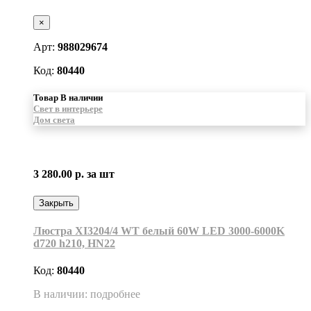
×
Арт:
988029674
Код:
80440
Товар В наличии
Свет в интерьере
Дом света
3 280.00 р.
за шт
Закрыть
Люстра XI3204/4 WT белый 60W LED 3000-6000K
d720 h210, HN22
Код:
80440
В наличии: подробнее