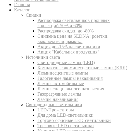
Главная
Каталог
Скидки
Распродажа светильников прошлых
коллекций 50% и 60%
Распродажа скидки до -80%
Cнижена цена на SEDNA: розетки,
выключатели, рамки...
Акция до -15% на светильники
Акция "Кабельная продукция"
Источники света
Светодиодные лампы (LED)
Компактные люминесцентные лампы (КЛЛ)
Люминесцентные лампы
Галогенные лампы накаливания
Лампы автомобильные
Лампы специального назначения
Газоразрядные лампы
Лампы накаливания
Светодиодные светильники
LED-Прожекторы
Для дома LED-светильники
Торгово-офисные LED-светильники
Трековые LED светильники
Уличные LED-светильники