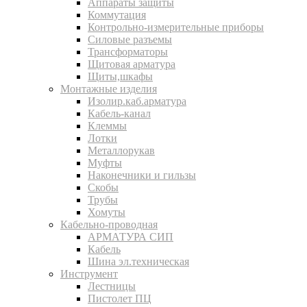
Аппараты защиты
Коммутация
Контрольно-измерительные приборы
Силовые разъемы
Трансформаторы
Щитовая арматура
Щиты,шкафы
Монтажные изделия
Изолир.каб.арматура
Кабель-канал
Клеммы
Лотки
Металлорукав
Муфты
Наконечники и гильзы
Скобы
Трубы
Хомуты
Кабельно-проводная
АРМАТУРА СИП
Кабель
Шина эл.техническая
Инструмент
Лестницы
Пистолет ПЦ