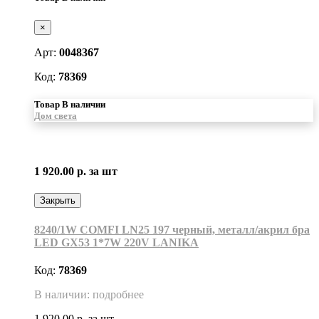
×
Арт:
0048367
Код:
78369
Товар В наличии
Дом света
1 920.00 р.
за шт
Закрыть
8240/1W COMFI LN25 197 черный, металл/акрил бра
LED GX53 1*7W 220V LANIKA
Код:
78369
В наличии: подробнее
1 920.00 р.
за шт