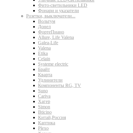
Фито-светильники LED
Фонари и указатели
Розетки, выключатели...
Вольтум
Донел
ФортеПиано
Allure, Life Valena
Galea-Life
Valena
Etika
Celain
Systeme electric
Брайт
Кварта
Удлинители
Компоненты RG, TV
Suno
Cariva
Хагер
Simon
Bticino
Китай,Россия
Каптика
Plexo