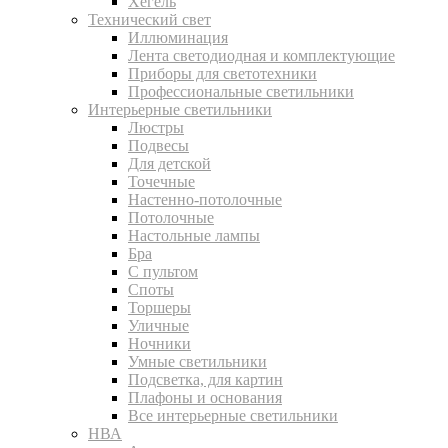
Хегель
Технический свет
Иллюминация
Лента светодиодная и комплектующие
Приборы для светотехники
Профессиональные светильники
Интерьерные светильники
Люстры
Подвесы
Для детской
Точечные
Настенно-потолочные
Потолочные
Настольные лампы
Бра
С пультом
Споты
Торшеры
Уличные
Ночники
Умные светильники
Подсветка, для картин
Плафоны и основания
Все интерьерные светильники
НВА