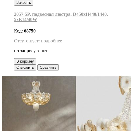
Закрыть
2057-5P, подвесная люстра, D450xH440/1440,
5xE14/40W
Код:
68750
Отсутствует: подробнее
по запросу
за шт
В корзину
Отложить
Сравнить