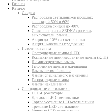
Главная
Каталог
Скидки
Распродажа светильников прошлых
коллекций 50% и 60%
Распродажа скидки до -80%
Cнижена цена на SEDNA: розетки,
выключатели, рамки...
Акция до -15% на светильники
Акция "Кабельная продукция"
Источники света
Светодиодные лампы (LED)
Компактные люминесцентные лампы (КЛЛ)
Люминесцентные лампы
Галогенные лампы накаливания
Лампы автомобильные
Лампы специального назначения
Газоразрядные лампы
Лампы накаливания
Светодиодные светильники
LED-Прожекторы
Для дома LED-светильники
Торгово-офисные LED-светильники
Трековые LED светильники
Уличные LED-светильники