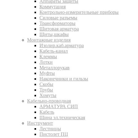
Аппараты защиты
Коммутация
Контрольно-измерительные приборы
Силовые разъемы
Трансформаторы
Щитовая арматура
Щиты,шкафы
Монтажные изделия
Изолир.каб.арматура
Кабель-канал
Клеммы
Лотки
Металлорукав
Муфты
Наконечники и гильзы
Скобы
Трубы
Хомуты
Кабельно-проводная
АРМАТУРА СИП
Кабель
Шина эл.техническая
Инструмент
Лестницы
Пистолет ПЦ