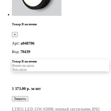
Товар В наличии
×
Арт:
a048706
Код:
70439
Товар В наличии
Формула света
Дом света
1 373.00 р.
за шт
Закрыть
LTB51 LED 15W 6500K черный светильник IP65