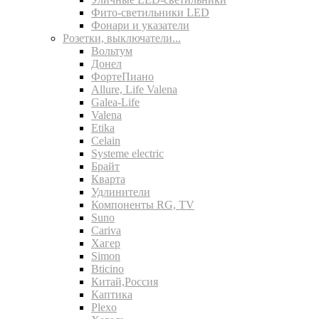
Фито-светильники LED
Фонари и указатели
Розетки, выключатели...
Вольтум
Донел
ФортеПиано
Allure, Life Valena
Galea-Life
Valena
Etika
Celain
Systeme electric
Брайт
Кварта
Удлинители
Компоненты RG, TV
Suno
Cariva
Хагер
Simon
Bticino
Китай,Россия
Каптика
Plexo