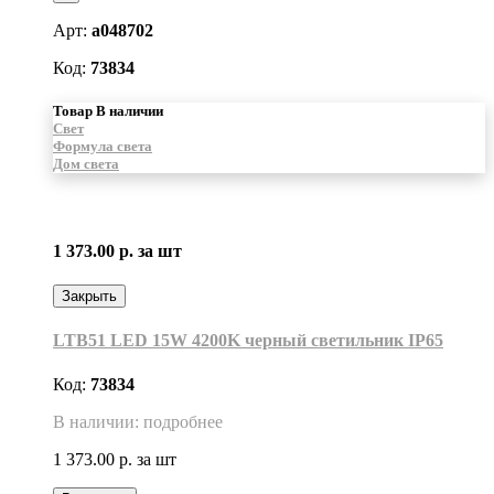
Арт:
a048702
Код:
73834
Товар В наличии
Свет
Формула света
Дом света
1 373.00 р.
за шт
Закрыть
LTB51 LED 15W 4200K черный светильник IP65
Код:
73834
В наличии: подробнее
1 373.00 р.
за шт