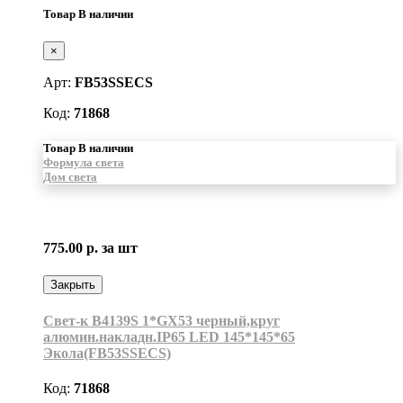
Товар В наличии
×
Арт:
FB53SSECS
Код:
71868
Товар В наличии
Формула света
Дом света
775.00 р.
за шт
Закрыть
Свет-к B4139S 1*GX53 черный,круг
алюмин.накладн.IP65 LED 145*145*65
Экола(FB53SSECS)
Код:
71868