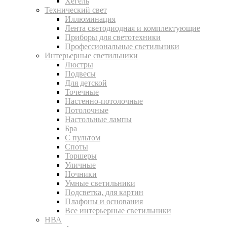
Хегель
Технический свет
Иллюминация
Лента светодиодная и комплектующие
Приборы для светотехники
Профессиональные светильники
Интерьерные светильники
Люстры
Подвесы
Для детской
Точечные
Настенно-потолочные
Потолочные
Настольные лампы
Бра
С пультом
Споты
Торшеры
Уличные
Ночники
Умные светильники
Подсветка, для картин
Плафоны и основания
Все интерьерные светильники
НВА