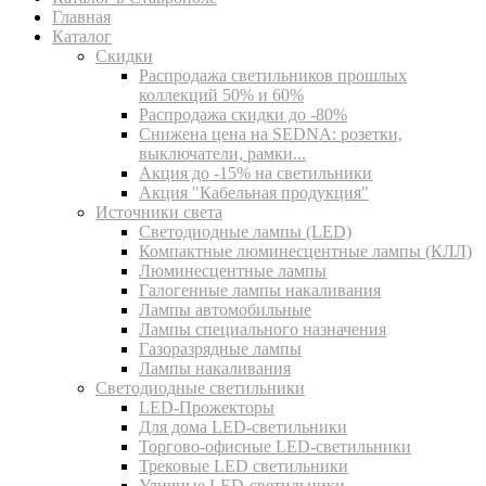
Главная
Каталог
Скидки
Распродажа светильников прошлых
коллекций 50% и 60%
Распродажа скидки до -80%
Cнижена цена на SEDNA: розетки,
выключатели, рамки...
Акция до -15% на светильники
Акция "Кабельная продукция"
Источники света
Светодиодные лампы (LED)
Компактные люминесцентные лампы (КЛЛ)
Люминесцентные лампы
Галогенные лампы накаливания
Лампы автомобильные
Лампы специального назначения
Газоразрядные лампы
Лампы накаливания
Светодиодные светильники
LED-Прожекторы
Для дома LED-светильники
Торгово-офисные LED-светильники
Трековые LED светильники
Уличные LED-светильники