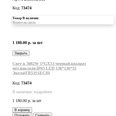
Код:
73474
Товар В наличии
Формула света
1 180.00 р.
за шт
Закрыть
Свет-к 3082W 1*GX53 черный,квадрат
мет.накладн.IP65 LED 136*136*55
Экола(FB53SSECH)
Код:
73474
В наличии: подробнее
1 180.00 р.
за шт
В корзину
Отложить
Сравнить