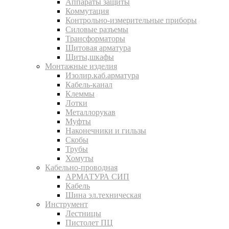
Аппараты защиты
Коммутация
Контрольно-измерительные приборы
Силовые разъемы
Трансформаторы
Щитовая арматура
Щиты,шкафы
Монтажные изделия
Изолир.каб.арматура
Кабель-канал
Клеммы
Лотки
Металлорукав
Муфты
Наконечники и гильзы
Скобы
Трубы
Хомуты
Кабельно-проводная
АРМАТУРА СИП
Кабель
Шина эл.техническая
Инструмент
Лестницы
Пистолет ПЦ