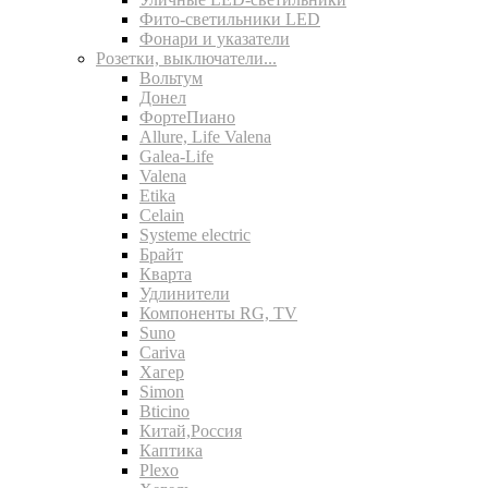
Фито-светильники LED
Фонари и указатели
Розетки, выключатели...
Вольтум
Донел
ФортеПиано
Allure, Life Valena
Galea-Life
Valena
Etika
Celain
Systeme electric
Брайт
Кварта
Удлинители
Компоненты RG, TV
Suno
Cariva
Хагер
Simon
Bticino
Китай,Россия
Каптика
Plexo