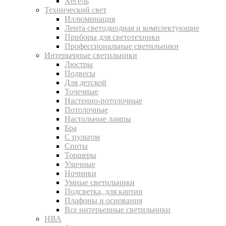
Хегель
Технический свет
Иллюминация
Лента светодиодная и комплектующие
Приборы для светотехники
Профессиональные светильники
Интерьерные светильники
Люстры
Подвесы
Для детской
Точечные
Настенно-потолочные
Потолочные
Настольные лампы
Бра
С пультом
Споты
Торшеры
Уличные
Ночники
Умные светильники
Подсветка, для картин
Плафоны и основания
Все интерьерные светильники
НВА