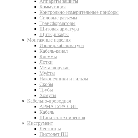
Аппараты защиты
Коммутация
Контрольно-измерительные приборы
Силовые разъемы
Трансформаторы
Щитовая арматура
Щиты,шкафы
Монтажные изделия
Изолир.каб.арматура
Кабель-канал
Клеммы
Лотки
Металлорукав
Муфты
Наконечники и гильзы
Скобы
Трубы
Хомуты
Кабельно-проводная
АРМАТУРА СИП
Кабель
Шина эл.техническая
Инструмент
Лестницы
Пистолет ПЦ