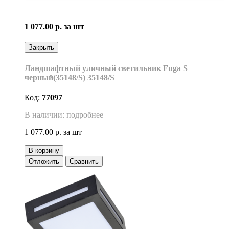
1 077.00 р.
за шт
Закрыть
Ландшафтный уличный светильник Fuga S
черный(35148/S) 35148/S
Код:
77097
В наличии: подробнее
1 077.00 р.
за шт
В корзину
Отложить
Сравнить