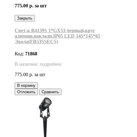
775.00 р.
за шт
Закрыть
Свет-к B4139S 1*GX53 черный,круг
алюмин.накладн.IP65 LED 145*145*65
Экола(FB53SSECS)
Код:
71868
В наличии: подробнее
775.00 р.
за шт
В корзину
Отложить
Сравнить