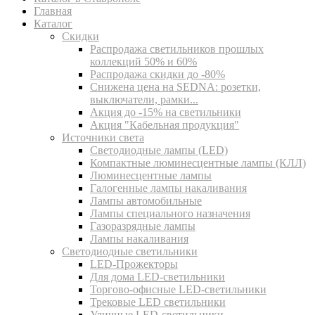
Главная
Каталог
Скидки
Распродажа светильников прошлых
коллекций 50% и 60%
Распродажа скидки до -80%
Cнижена цена на SEDNA: розетки,
выключатели, рамки...
Акция до -15% на светильники
Акция "Кабельная продукция"
Источники света
Светодиодные лампы (LED)
Компактные люминесцентные лампы (КЛЛ)
Люминесцентные лампы
Галогенные лампы накаливания
Лампы автомобильные
Лампы специального назначения
Газоразрядные лампы
Лампы накаливания
Светодиодные светильники
LED-Прожекторы
Для дома LED-светильники
Торгово-офисные LED-светильники
Трековые LED светильники
Уличные LED-светильники