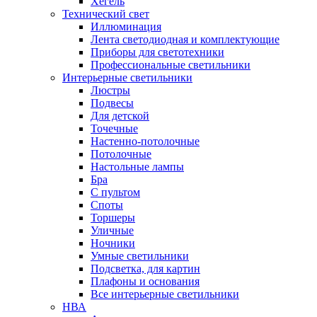
Хегель
Технический свет
Иллюминация
Лента светодиодная и комплектующие
Приборы для светотехники
Профессиональные светильники
Интерьерные светильники
Люстры
Подвесы
Для детской
Точечные
Настенно-потолочные
Потолочные
Настольные лампы
Бра
С пультом
Споты
Торшеры
Уличные
Ночники
Умные светильники
Подсветка, для картин
Плафоны и основания
Все интерьерные светильники
НВА