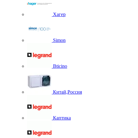
Хагер
Simon
Bticino
Китай,Россия
Каптика