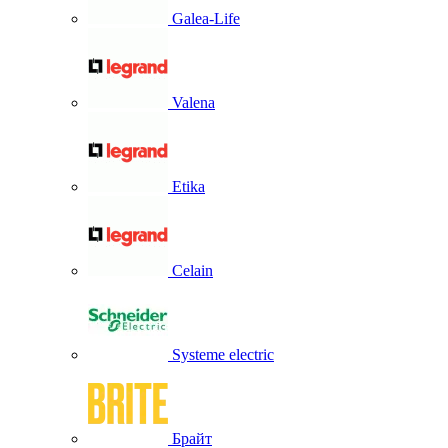
Galea-Life
Valena
Etika
Celain
Systeme electric
Брайт