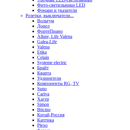
Фито-светильники LED
Фонари и указатели
Розетки, выключатели...
Вольтум
Донел
ФортеПиано
Allure, Life Valena
Galea-Life
Valena
Etika
Celain
Systeme electric
Брайт
Кварта
Удлинители
Компоненты RG, TV
Suno
Cariva
Хагер
Simon
Bticino
Китай,Россия
Каптика
Plexo